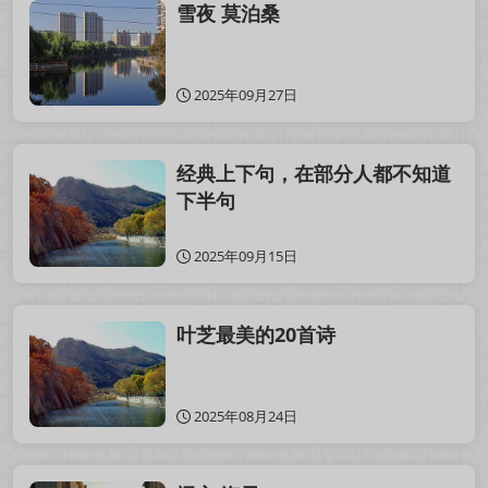
雪夜 莫泊桑
2025年09月27日
经典上下句，在部分人都不知道
下半句
2025年09月15日
叶芝最美的20首诗
2025年08月24日