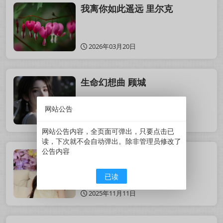
我离你如此遥远 里尔克
2026年03月20日
生命幻想曲 顾城
网站公告
2026年01月29日
网站公告内容，全页面可弹出，只要点击已
读，下次就不会自动弹出。除非管理员修改了
公告内容
秋夜 鲁迅
已读
2025年11月11日