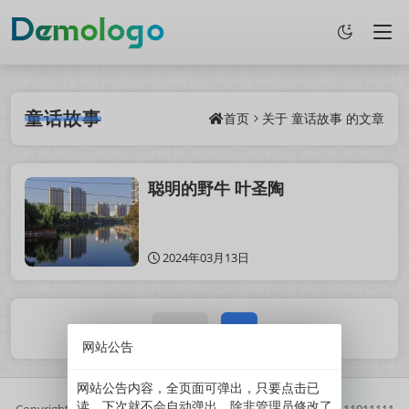
童话故事
首页
关于
童话故事
的文章
聪明的野牛 叶圣陶
2024年03月13日
1 / 1
1
网站公告
网站公告内容，全页面可弹出，只要点击已
读，下次就不会自动弹出。除非管理员修改了
Copyright
2025
鲜果博客.
基于
Z-BlogPHP
搭建.
//
京ICP备11011111