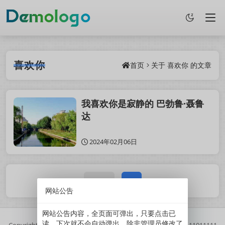
喜欢你
首页
关于
喜欢你
的文章
我喜欢你是寂静的 巴勃鲁·聂鲁
达
2024年02月06日
1 / 1
1
网站公告
网站公告内容，全页面可弹出，只要点击已
读，下次就不会自动弹出。除非管理员修改了
Copyright
2025
鲜果博客.
基于
Z-BlogPHP
搭建.
//
京ICP备11011111