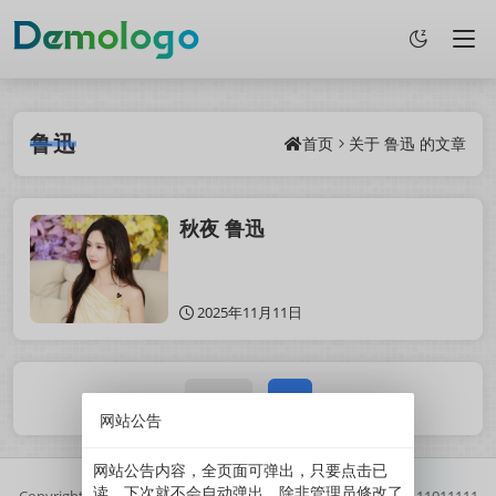
鲁迅
首页
关于
鲁迅
的文章
秋夜 鲁迅
2025年11月11日
1 / 1
1
网站公告
网站公告内容，全页面可弹出，只要点击已
读，下次就不会自动弹出。除非管理员修改了
Copyright
2025
鲜果博客.
基于
Z-BlogPHP
搭建.
//
京ICP备11011111