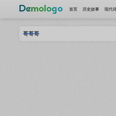
首页
历史故事
现代
哥哥哥