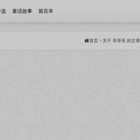
诗选
童话故事
留言本
首页
关于
哥哥哥
的文