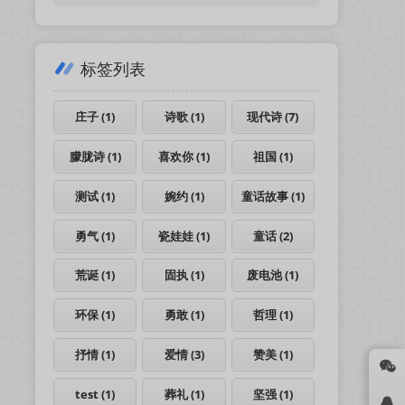
标签列表
庄子
(1)
诗歌
(1)
现代诗
(7)
朦胧诗
(1)
喜欢你
(1)
祖国
(1)
测试
(1)
婉约
(1)
童话故事
(1)
勇气
(1)
瓷娃娃
(1)
童话
(2)
荒诞
(1)
固执
(1)
废电池
(1)
环保
(1)
勇敢
(1)
哲理
(1)
抒情
(1)
爱情
(3)
赞美
(1)
test
(1)
葬礼
(1)
坚强
(1)