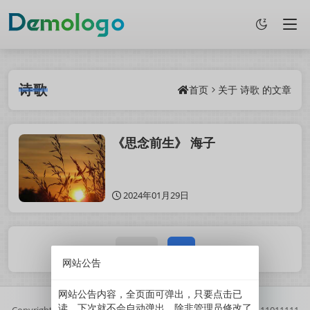
诗歌
首页
关于
诗歌
的文章
《思念前生》 海子
2024年01月29日
1 / 1
1
网站公告
网站公告内容，全页面可弹出，只要点击已
读，下次就不会自动弹出。除非管理员修改了
Copyright
2025
鲜果博客.
基于
Z-BlogPHP
搭建.
//
京ICP备11011111