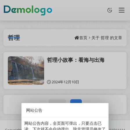
哲理
首页
关于
哲理
的文章
哲理小故事：看海与出海
2024年12月10日
1 / 1
1
网站公告
网站公告内容，全页面可弹出，只要点击已
读，下次就不会自动弹出。除非管理员修改了
Copyright
2025
鲜果博客.
基于
Z-BlogPHP
搭建.
//
京ICP备11011111