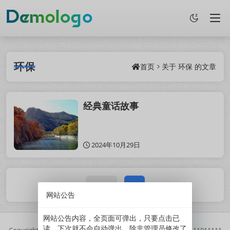
环保
首页
关于
环保
的文章
经典童话故事
2024年10月29日
1 / 1
1
网站公告
网站公告内容，全页面可弹出，只要点击已
读，下次就不会自动弹出。除非管理员修改了
Copyright
2025
鲜果博客.
基于
Z-BlogPHP
搭建.
//
京ICP备11011111