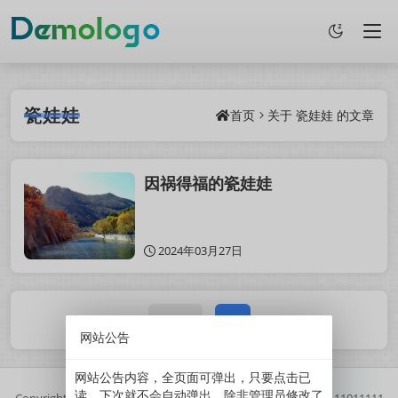
瓷娃娃
首页
关于
瓷娃娃
的文章
因祸得福的瓷娃娃
2024年03月27日
1 / 1
1
网站公告
网站公告内容，全页面可弹出，只要点击已
读，下次就不会自动弹出。除非管理员修改了
Copyright
2025
鲜果博客.
基于
Z-BlogPHP
搭建.
//
京ICP备11011111